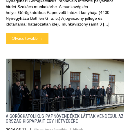
Nyíregyházi Görögkatolikus Papnevelő Intézete pályázatot
hirdet Szakács munkakörbe. A munkavégzés
helye: Görögkatolikus Papnevelő Intézet konyhája (4400,
Nyíregyháza Bethlen G. u. 5.) A jogviszony jellege és
időtartama: határozatlan idejű munkaviszony (amit 3 […]
Olvass tovább →
A GÖRÖGKATOLIKUS PAPNÖVENDÉKEK LÁTTÁK VENDÉGÜL AZ
ORSZÁG KISPAPJAIT EGY HÉTVÉGÉRE
2024.03.11.
|
Nincs hozzászólás
|
Hírek