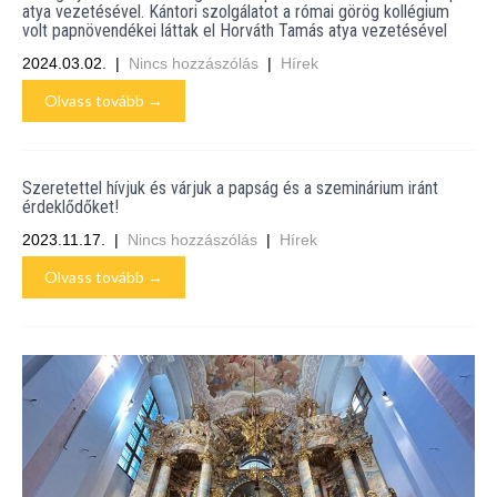
atya vezetésével. Kántori szolgálatot a római görög kollégium
volt papnövendékei láttak el Horváth Tamás atya vezetésével
2024.03.02.
|
Nincs hozzászólás
|
Hírek
Olvass tovább →
Szeretettel hívjuk és várjuk a papság és a szeminárium iránt
érdeklődőket!
2023.11.17.
|
Nincs hozzászólás
|
Hírek
Olvass tovább →