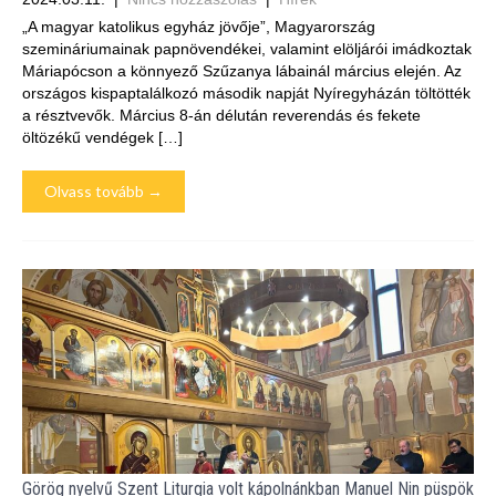
„A magyar katolikus egyház jövője”, Magyarország
szemináriumainak papnövendékei, valamint elöljárói imádkoztak
Máriapócson a könnyező Szűzanya lábainál március elején. Az
országos kispaptalálkozó második napját Nyíregyházán töltötték
a résztvevők. Március 8-án délután reverendás és fekete
öltözékű vendégek […]
Olvass tovább →
Görög nyelvű Szent Liturgia volt kápolnánkban Manuel Nin püspök