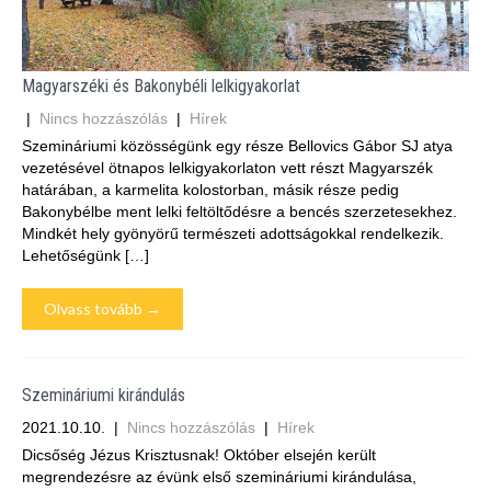
Magyarszéki és Bakonybéli lelkigyakorlat
|
Nincs hozzászólás
|
Hírek
Szemináriumi közösségünk egy része Bellovics Gábor SJ atya
vezetésével ötnapos lelkigyakorlaton vett részt Magyarszék
határában, a karmelita kolostorban, másik része pedig
Bakonybélbe ment lelki feltöltődésre a bencés szerzetesekhez.
Mindkét hely gyönyörű természeti adottságokkal rendelkezik.
Lehetőségünk […]
Olvass tovább →
Szemináriumi kirándulás
2021.10.10.
|
Nincs hozzászólás
|
Hírek
Dicsőség Jézus Krisztusnak! Október elsején került
megrendezésre az évünk első szemináriumi kirándulása,