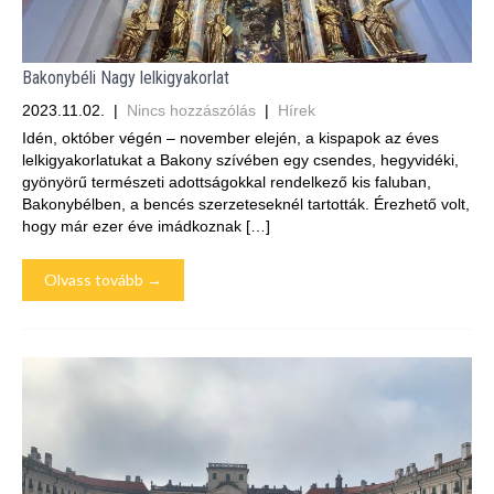
Bakonybéli Nagy lelkigyakorlat
2023.11.02.
|
Nincs hozzászólás
|
Hírek
Idén, október végén – november elején, a kispapok az éves
lelkigyakorlatukat a Bakony szívében egy csendes, hegyvidéki,
gyönyörű természeti adottságokkal rendelkező kis faluban,
Bakonybélben, a bencés szerzeteseknél tartották. Érezhető volt,
hogy már ezer éve imádkoznak […]
Olvass tovább →