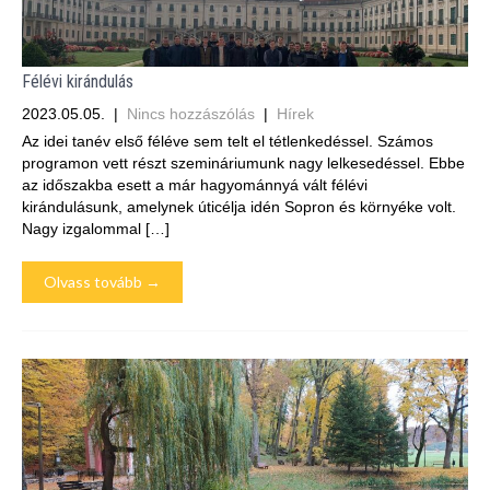
Félévi kirándulás
2023.05.05.
|
Nincs hozzászólás
|
Hírek
Az idei tanév első féléve sem telt el tétlenkedéssel. Számos
programon vett részt szemináriumunk nagy lelkesedéssel. Ebbe
az időszakba esett a már hagyománnyá vált félévi
kirándulásunk, amelynek úticélja idén Sopron és környéke volt.
Nagy izgalommal […]
Olvass tovább →