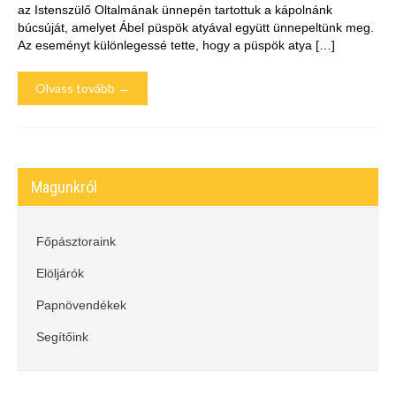
az Istenszülő Oltalmának ünnepén tartottuk a kápolnánk
búcsúját, amelyet Ábel püspök atyával együtt ünnepeltünk meg.
Az eseményt különlegessé tette, hogy a püspök atya […]
Olvass tovább →
Magunkról
Főpásztoraink
Elöljárók
Papnövendékek
Segítőink