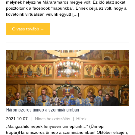
melynek helyszíne Máraramaros megye volt. Ez idő alatt sokat
posztoltunk a facebook “napunkba”. Ennek célja az volt, hogy a
követőink virtuálisan velünk együtt […]
Olvass tovább →
Háromszoros ünnep a szemináriumban
2021.10.07.
|
Nincs hozzászólás
|
Hírek
„Ma igazhitű népek fényesen ünneplünk…” (Ünnepi
tropár)Háromszoros ünnep a szemináriumban! Október elsején,