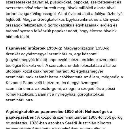
szerzeteseket zavart el, püspököket, papokat, szerzeteseket és
szerzetes nővéreket hurcolt meg, hívek millióitól akarta távol
tartani az igaz Világosságot. A hat évtized alatt a fáklya tűzhellyé
fejlődött. Magyar Görögkatolikus Egyházunknak és a környező
országok felszabaduló görögkatolikus egyházainak lelkileg és
tudományosan felkészült papokat adott, hogy éltesse híveink
hitének tüzét.
Papnevelő intézetek 1950-ig:
Magyarországon 1950-ig
tizenkét egyházmegyei szeminárium, egy központi
(egyházmegyék fölötti) papnevelő intézet és kilenc szerzetesi
teológiai főiskola volt. A szerzetesrendek feloszlatása által ez
utóbbiak közül csak három maradt. Az egyházmegyei
szemináriumok számát hatra csökkentette az állam, mégpedig a
Központi Papnevelő Intézetre, és öt egyházmegyei
szemináriumra: az esztergomi, az egri, a szegedi és a pécsi
római katolikus, valamint a nyíregyházi görögkatolikus
szemináriumra.
A görögkatolikus papnevelés 1950 előtt
Nehézségek a
papképzésben:
A központi szemináriumban 1906-tól volt görög
rítusoktatás. 1928-ban azonban Serédi Jusztinián bíboros
hercegprímás értesítette a szeminárium rektora által a