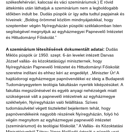
székesfehérvári, kalocsai és váci szemináriumok.) E rövid
áttekintés után láthatjuk a szeminárium nem a legboldogabb
időkben indult be. Dudás püspök úr így adta tudtul papjainak és
híveinek: „Boldog örömmel közlöm mindnyájatokkal, hogy
szeptember végén Nyíregyházán püspöki széklakomban Isten
segítségével megnyitjuk az egyházmegyei Papnevelő Intézetet
és Hittudományi Főiskolát.”
A szeminárium létesítésének dokumentált adatai:
Dudás
Miklós püspök úr 1950. szept. 6-án levelet intézett Darvas
József vallás- és közoktatásügyi miniszternek, hogy
Nyíregyházán Papnevelő Intézetet és Hittudományi Főiskolát
szeretne indítani és ehhez kéri az engedélyt. „Miniszter Úr! A
hajdúdorogi egyházmegye papnövendékei ez ideig a Budapesti
Tudományegyetem teológia fakultásán nyerték kiképzésüket. A
fakultás megszűnésével és egyéb anyagi nehézségek miatt
szükségessé vált a papnevelő intézetnek az egyházmegye
székhelyén, Nyíregyházán való felállítása. Szíves
tudomásulvétel végett tisztelettel bejelentem tehát, hogy
papnövendékeink nagyobb részének Nyíregyházán, folyó hó
végén megnyitom az egyházmegyei papnevelő intézetet
(szemináriumot) és teológiai főiskolát.” A Vallás- és Közoktatási
Minisztériumból Tátray János főelőadó értesíti a püspök urat,