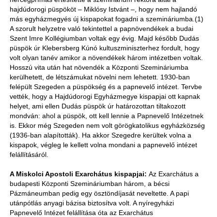
hajdúdorogi püspököt – Miklósy Istvánt –, hogy nem hajlandó
más egyházmegyés új kispapokat fogadni a szemináriumba.(1)
A szorult helyzetre való tekintettel a papnövendékek a budai
Szent Imre Kollégiumban voltak egy évig. Majd később Dudás
püspök úr Klebersberg Kúnó kultuszminiszterhez fordult, hogy
volt olyan tanév amikor a növendékek három intézetben voltak.
Hosszú vita után hat növendék a Központi Szemináriumba
kerülhetett, de létszámukat növelni nem lehetett. 1930-ban
felépült Szegeden a püspökség és a papnevelő intézet. Tervbe
vették, hogy a Hajdúdorogi Egyházmegye kispapjai ott kapnak
helyet, ami ellen Dudás püspök úr határozottan tiltakozott
mondván: ahol a püspök, ott kell lennie a Papnevelő Intézetnek
is. Ekkor még Szegeden nem volt görögkatolikus egyházközség
(1936-ban alapították). Ha akkor Szegedre kerültek volna a
kispapok, végleg le kellett volna mondani a papnevelő intézet
felállításáról.
A Miskolci Apostoli Exarchátus kispapjai:
Az Exarchátus a
budapesti Központi Szemináriumban három, a bécsi
Pázmáneumban pedig egy ösztöndíjasát neveltette. A papi
utánpótlás anyagi bázisa biztosítva volt. A nyíregyházi
Papnevelő Intézet felállítása óta az Exarchátus