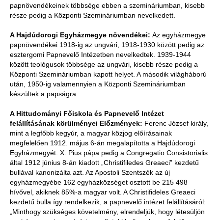
papnövendékeinek többsége ebben a szemináriumban, kisebb
része pedig a Központi Szemináriumban nevelkedett.
A Hajdúdorogi Egyházmegye növendékei:
Az egyházmegye
papnövendékei 1918-ig az ungvári, 1918-1930 között pedig az
esztergomi Papnevelő Intézetben nevelkedtek. 1939-1944
között teológusok többsége az ungvári, kisebb része pedig a
Központi Szemináriumban kapott helyet. A második világháború
után, 1950-ig valamennyien a Központi Szemináriumban
készültek a papságra.
A Hittudományi Főiskola és Papnevelő Intézet
felállításának körülményei
Előzmények:
Ferenc József király,
mint a legfőbb kegyúr, a magyar közjog előírásainak
megfelelően 1912. május 6-án megalapította a Hajdúdorogi
Egyházmegyét. X. Pius pápa pedig a Congregatio Consistorialis
által 1912 június 8-án kiadott „Christifiledes Greaeci” kezdetű
bullával kanonizálta azt. Az Apostoli Szentszék az új
egyházmegyébe 162 egyházközséget osztott be 215 498
hívővel, akiknek 85%-a magyar volt. A Christifideles Greaeci
kezdetű bulla így rendelkezik, a papnevelő intézet felállításáról:
„Minthogy szükséges követelmény, elrendeljük, hogy létesüljön