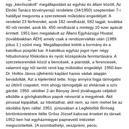
egy „kierőszakolt” megállapodást az egyház és állam között. Az
Elnöki Tanács törvényerejű rendelete (34/1950) szeptember 7-i
hatállyal megvonta a szerzetesek működési engedélyét. A
rendelet 23 férfirendet, azok 182 rendházát, 582 tagját, továbbá
40 női rendet, azok kb. 450 rendházát s mintegy 10 ezer apácát
érintett. 1951-ben megalakult az Állami Egyházügyi Hivatal,
(továbbiakban ÁEH) amely csak a rendszerváltás után (1989.
július 1.) szűnt meg. Megállapodást kötött a kormány és a
katolikus püspöki kar. A katolikus egyház jogot nyer négy
hittudományi főiskolára és nyolc középiskola fenntartására. A
szerzetesrendek közül a bencések, a piaristák, a ferencesek,
valamint egy női tanító rend kap működési engedélyt. 1950-ben
Dr. Hollós János újfehértói káplánt hamis vádak alapján
bevádolták. Azt a kijelentést tette, hogy annyira fogja támogatni
az úttörő csapatot, mint ahogy támogatják az elvtársak a szív
gárdát. 1950. október 2-án Bányay Jenő jóváhagyás céljából
elküldte a görögkatolikus papok névsorát a megyének. Akit
pirossal kipipáltak, az hitoktathat, akit nem, az nem mehet be az
iskolába ilyen céllal. 1951. júniusában a Legfelsőbb Bíróság
börtönbüntetésre ítélte Grősz József kalocsai érseket és társait.
1952-ben hat egyházmegyei papnevelő intézetet
megszüntettek. (A szombathelyi, veszprémi, pécsi,