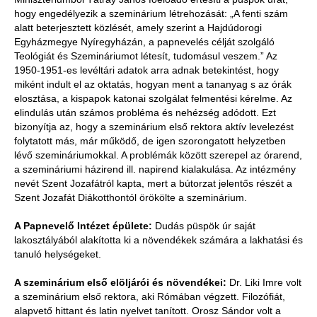
hogy engedélyezik a szeminárium létrehozását: „A fenti szám
alatt beterjesztett közlését, amely szerint a Hajdúdorogi
Egyházmegye Nyíregyházán, a papnevelés célját szolgáló
Teológiát és Szemináriumot létesít, tudomásul veszem.” Az
1950-1951-es levéltári adatok arra adnak betekintést, hogy
miként indult el az oktatás, hogyan ment a tananyag s az órák
elosztása, a kispapok katonai szolgálat felmentési kérelme. Az
elindulás után számos probléma és nehézség adódott. Ezt
bizonyítja az, hogy a szeminárium első rektora aktív levelezést
folytatott más, már működő, de igen szorongatott helyzetben
lévő szemináriumokkal. A problémák között szerepel az órarend,
a szemináriumi házirend ill. napirend kialakulása. Az intézmény
nevét Szent Jozafátról kapta, mert a bútorzat jelentős részét a
Szent Jozafát Diákotthontól örökölte a szeminárium.
A Papnevelő Intézet épülete:
Dudás püspök úr saját
lakosztályából alakította ki a növendékek számára a lakhatási és
tanuló helységeket.
A szeminárium első elöljárói és növendékei:
Dr. Liki Imre volt
a szeminárium első rektora, aki Rómában végzett. Filozófiát,
alapvető hittant és latin nyelvet tanított. Orosz Sándor volt a