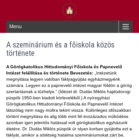
Menu
A szeminárium és a főiskola közös
története
A Görögkatolikus Hittudományi Főiskola és Papnevelő
Intézet felállítása és története
Bevezetés:
„Intézetünk
megnyitása legyen valóban fáklyagyújtás egyházmegyénk
számára. Legyen ez a papnevelő intézet magyar földön a görög
szertartásnak a tűzhelye.” (Idézet dr. Dudás Miklós hajdúdorogi
püspök 1950-ben kiadott körleveléből.) A nyíregyházi
Görögkatolikus Hittudományi Főiskola és Papnevelő Intézet
látszólag nem nagy múltra tekint vissza. Különleges időszakban
történt megnyitása és alig több mint fél évszázados működése
azonban igen jelentős hatással volt görögkatolikus egyházunk
életére. Dr. Dudás Miklós püspök úr olyan korban gyújtotta ezt a
fáklyát, amikor a sötétség hatalma szemináriumokat zárt be,