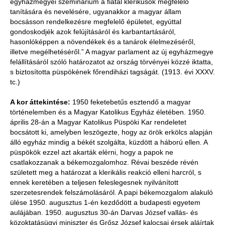
egyházmegyei szeminárium a fiatal klerikusok megfelelő
tanítására és nevelésére, ugyanakkor a magyar állam
bocsásson rendelkezésre megfelelő épületet, egyúttal
gondoskodjék azok felújításáról és karbantartásáról,
hasonlóképpen a növendékek és a tanárok élelmezéséről,
illetve megélhetéséről.” A magyar parlament az új egyházmegye
felállításáról szóló határozatot az ország törvényei közzé iktatta,
s biztosította püspökének főrendiházi tagságát. (1913. évi XXXV.
tc.)
A kor áttekintése:
1950 feketebetűs esztendő a magyar
történelemben és a Magyar Katolikus Egyház életében. 1950.
április 28-án a Magyar Katolikus Püspöki Kar rendeletet
bocsátott ki, amelyben leszögezte, hogy az örök erkölcs alapján
álló egyház mindig a békét szolgálta, küzdött a háború ellen. A
püspökök ezzel azt akarták elérni, hogy a papok ne
csatlakozzanak a békemozgalomhoz. Révai beszéde révén
született meg a határozat a klerikális reakció elleni harcról, s
ennek keretében a teljesen feleslegesnek nyilvánított
szerzetesrendek felszámolásáról. A papi békemozgalom alakuló
ülése 1950. augusztus 1-én kezdődött a budapesti egyetem
aulájában. 1950. augusztus 30-án Darvas József vallás- és
közoktatásügyi miniszter és Grősz József kalocsai érsek aláírtak