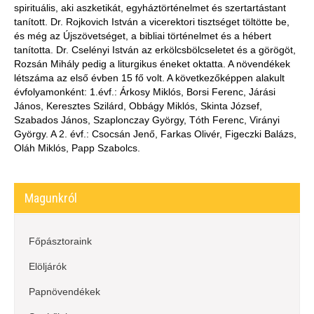
spirituális, aki aszketikát, egyháztörténelmet és szertartástant
tanított. Dr. Rojkovich István a vicerektori tisztséget töltötte be,
és még az Újszövetséget, a bibliai történelmet és a hébert
tanította. Dr. Cselényi István az erkölcsbölcseletet és a görögöt,
Rozsán Mihály pedig a liturgikus éneket oktatta. A növendékek
létszáma az első évben 15 fő volt. A következőképpen alakult
évfolyamonként: 1.évf.: Árkosy Miklós, Borsi Ferenc, Járási
János, Keresztes Szilárd, Obbágy Miklós, Skinta József,
Szabados János, Szaplonczay György, Tóth Ferenc, Virányi
György. A 2. évf.: Csocsán Jenő, Farkas Olivér, Figeczki Balázs,
Oláh Miklós, Papp Szabolcs.
Magunkról
Főpásztoraink
Elöljárók
Papnövendékek