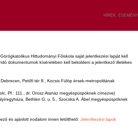
HÍREK, ESEMÉN
rögkatolikus Hittudományi Főiskola saját jelentkezési lapját kell
olandó dokumentumok kíséretében kell beküldeni a jelentkező illetékes
ebrecen, Petőfi tér 8., Kocsis Fülöp érsek-metropolitának
lc, Pf.: 111., dr. Orosz Atanáz megyéspüspöknek címezve)
yíregyháza, Bethlen G. u. 5., Szocska A. Ábel megyéspüspöknek
lező és ajánlott irodalom innen letölthető:
Jelentkezési lapok