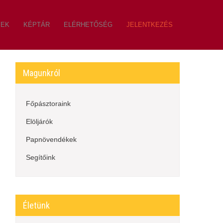
YEK
KÉPTÁR
ELÉRHETŐSÉG
JELENTKEZÉS
Magunkról
Főpásztoraink
Elöljárók
Papnövendékek
Segítőink
Életünk