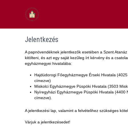
Jelentkezés
A papnövendéknek jelentkezők esetében a Szent Atanáz Gö
kitölteni, és azt egy saját kezűleg írt kérvény és a csat
egyházmegyei hivatalába:
Hajdúdorogi Főegyházmegye Érseki Hivatala (4025 D
címezve)
Miskolci Egyházmegye Püspöki Hivatala (3503 Misko
Nyíregyházi Egyházmegye Püspöki Hivatala (4400 N
címezve).
A jelentkezési lap, valamint a felvételihez szükséges köte
Várjuk a jelentkezésedet!