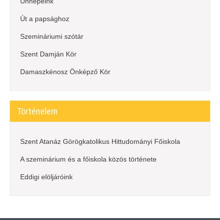
Ünnepeink
Út a papsághoz
Szemináriumi szótár
Szent Damján Kör
Damaszkénosz Önképző Kör
Történelem
Szent Atanáz Görögkatolikus Hittudományi Főiskola
A szeminárium és a főiskola közös története
Eddigi elöljáróink