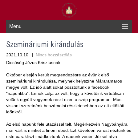
Menu
Szemináriumi kirándulás
2021.10.10.
|
Nincs hozzászólás
Dicsőség Jézus Krisztusnak!
Október elsején került megrendezésre az évünk első
szemináriumi kirándulása, melynek helyszíne Máraramaros
megye volt. Ez idő alatt sokat posztoltunk a facebook
“napunkba”. Ennek célja az volt, hogy a követőink virtuálisan
velünk együtt vegyenek részt ezen a szép programon. Most
viszont szeretnénk beszámolni részletesebben az ott eltöltött
időnkről.
Az első napunk fele utazással telt. Megérkezvén Nagybányára
már várt is minket a finom ebéd. Ezt követően várost néztünk és
este parakliszt imádkoztunk. A napunk végén József atya