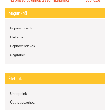
Post
←
Háromszoros ünnep a szemináriumban
Beöltözés
→
navigation
Magunkról
Főpásztoraink
Elöljárók
Papnövendékek
Segítőink
Életünk
Ünnepeink
Út a papsághoz