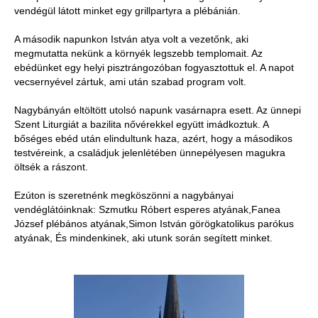
vendégül látott minket egy grillpartyra a plébánián.
A második napunkon István atya volt a vezetőnk, aki
megmutatta nekünk a környék legszebb templomait. Az
ebédünket egy helyi pisztrángozóban fogyasztottuk el. A napot
vecsernyével zártuk, ami után szabad program volt.
Nagybányán eltöltött utolsó napunk vasárnapra esett. Az ünnepi
Szent Liturgiát a bazilita nővérekkel együtt imádkoztuk. A
bőséges ebéd után elindultunk haza, azért, hogy a másodikos
testvéreink, a családjuk jelenlétében ünnepélyesen magukra
öltsék a rászont.
Ezúton is szeretnénk megköszönni a nagybányai
vendéglátóinknak: Szmutku Róbert esperes atyának,Fanea
József plébános atyának,Simon István görögkatolikus parókus
atyának, És mindenkinek, aki utunk során segített minket.